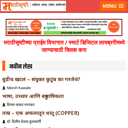
लॉग-इन करा
|
लेखक नोंदणी करा
MENU
मराठीसृष्टीच्या प्राईम विभागात / स्मार्ट डिजिटल लायब्ररीमध्ये
जाण्यासाठी क्लिक करा
नवीन लेख
बुडीच खटलं – संयुक्त कुटुंब का गरजेचं?
Nilesh Kawale
भाषा, उच्चार आणि बहुभाषिकता
विजय प्रभाकर नगरकर
ताम्र – एक अफलातून धातू (COPPER)
डॉ. दिलीप केशव कुलकर्णी