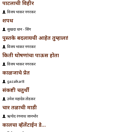
पाटलाची विहीर
विजय प्रभाकर नगरकर
शपथ
सुखदा प्रधान - सिंग
पुस्तके बदलायची आहेत तुम्हाला!
विजय प्रभाकर नगरकर
किती घोषणांचा पाऊस होता
विजय प्रभाकर नगरकर
काळजाचे प्रेत
gazalkar8
संकष्टी चतुर्थी
उमेश महादेव तोडकर
चार तळाची माडी
ऋग्वेद रंगनाथ जानभोर
कालचा व्हॅलेंटाईन डे…