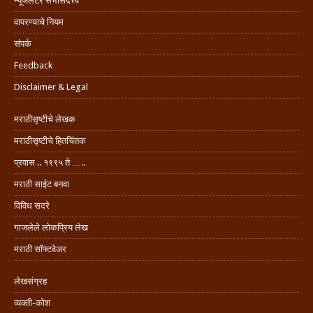
न्यूजलेटर सभासदत्त्व
वापरण्याचे नियम
संपर्क
Feedback
Disclaimer & Legal
मराठीसृष्टीचे लेखक
मराठीसृष्टीचे हितचिंतक
प्रवास .. १९९५ ते …..
मराठी साईट बनवा
विविध सदरे
गाजलेले लोकप्रिय लेख
मराठी सॉफ्टवेअर
लेखसंग्रह
व्यक्ती-कोश