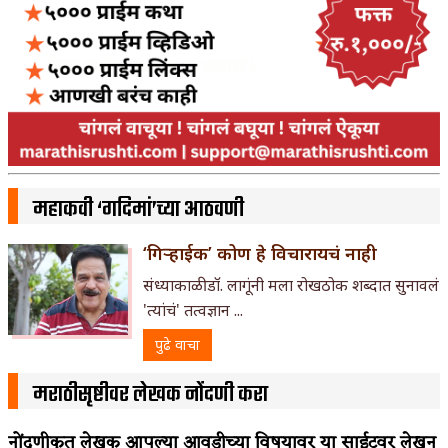
महाकवी ‘गदिमां’च्या आठवणी
‘गिर्‍हाईक’ कोण हे विचारायचं नाही
संध्याकाळी डॉ. लागूंनी मला रोखठोक शब्दात सुनावलं
'त्यांचं' तत्वज्ञान ...
पुढे वाचा
मराठीसृष्टीवर लेखक नोंदणी करा
नोंदणीकृत लेखक आपल्या आवडीच्या विषयावर या साईटवर लेखन