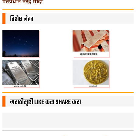
पंतप्रधान नरेंद्र मोदी
विशेष लेख
मराठीसृष्टी LIKE करा SHARE करा