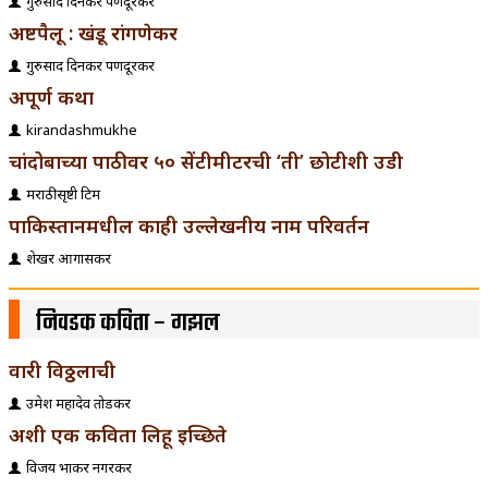
गुरुप्रसाद दिनकर पणदूरकर
अष्टपैलू : खंडू रांगणेकर
गुरुप्रसाद दिनकर पणदूरकर
अपूर्ण कथा
kirandashmukhe
चांदोबाच्या पाठीवर ५० सेंटीमीटरची ‘ती’ छोटीशी उडी
मराठीसृष्टी टिम
पाकिस्तानमधील काही उल्लेखनीय नाम परिवर्तन
शेखर आगासकर
निवडक कविता – गझल
वारी विठ्ठलाची
उमेश महादेव तोडकर
अशी एक कविता लिहू इच्छिते
विजय प्रभाकर नगरकर