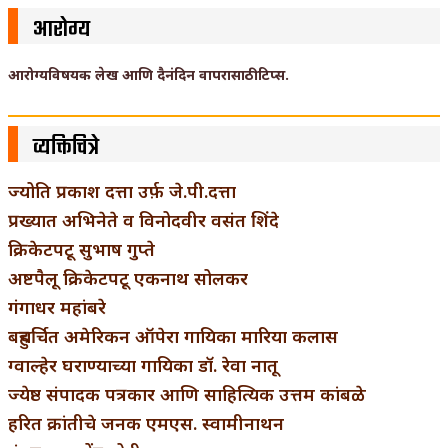
आरोग्य
आरोग्यविषयक लेख आणि दैनंदिन वापरासाठी टिप्स.
व्यक्तिचित्रे
ज्योति प्रकाश दत्ता उर्फ़ जे.पी.दत्ता
प्रख्यात अभिनेते व विनोदवीर वसंत शिंदे
क्रिकेटपटू सुभाष गुप्ते
अष्टपैलू क्रिकेटपटू एकनाथ सोलकर
गंगाधर महांबरे
बहुचर्चित अमेरिकन ऑपेरा गायिका मारिया कलास
ग्वाल्हेर घराण्याच्या गायिका डॉ. रेवा नातू
ज्येष्ठ संपादक पत्रकार आणि साहित्यिक उत्तम कांबळे
हरित क्रांतीचे जनक एमएस. स्वामीनाथन